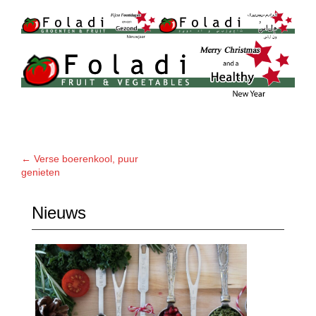
Bericht
←
Verse boerenkool, puur
genieten
navigatie
Nieuws