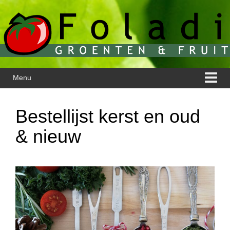
Ga
Overslaan
naar
naar
inhoud
hoofdmenu
Menu
Bestellijst kerst en oud
& nieuw